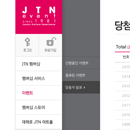
Total
(
2
번호
진행중인 이벤트
2415
종료된 이벤트
2414
2413
당첨자 발표
2412
2411
2410
2409