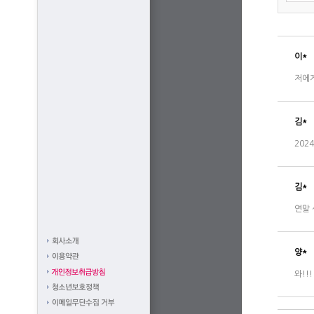
이*
저에게
김*
202
김*
연말
양*
와!!