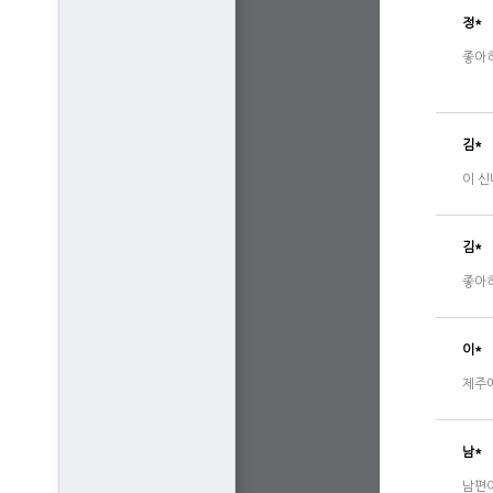
정*
좋아
김*
이 신
김*
좋아
이*
제주에
남*
남편