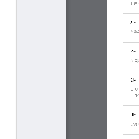
힘들고
서*
하현우
조*
저 국
민*
꼭 보
국가스
배*
당첨기