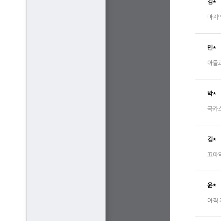
김*
마지막
민*
아들과
박*
국카스
김*
끄아
윤*
아직 