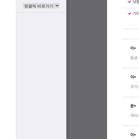
당
기
이*
동생 
이*
국가스
윤*
국타
이*