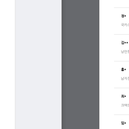
정*
국카스
김**
낭만찾
홍*
남자친
최*
크랙샷
임*