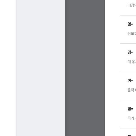
대장님
임*
응모
김*
저 응
이*
음악 
임*
꼭가