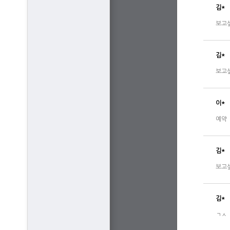
김*
보고
김*
보고
이*
예약
김*
보고
김*
ㄱㅅ